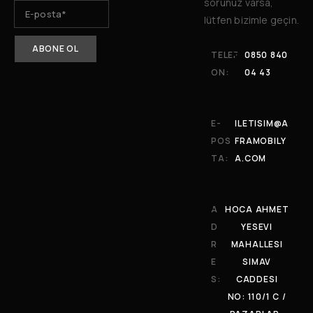
sorunuz varsa,
lütfen bizimle geçin.
TELEF
0850 840
ON:
04 43
E-
ILETISIM@A
POS
FRAMOBILY
TA:
A.COM
A
HOCA AHMET
D
YESEVI
R
MAHALLESI
E
SIMAV
S:
CADDESI
NO: 110/1 C /