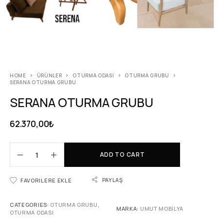
HOME
ÜRÜNLER
OTURMA ODASI
OTURMA GRUBU
SERANA OTURMA GRUBU
SERANA OTURMA GRUBU
62.370,00
₺
ADD TO CART
PAYLAŞ
FAVORILERE EKLE
CATEGORIES:
OTURMA GRUBU
,
MARKA:
UMUT MOBİLYA
OTURMA ODASI