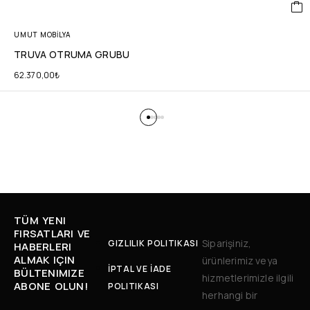
UMUT MOBİLYA
TRUVA OTRUMA GRUBU
62.370,00
₺
TÜM YENI
FIRSATLARI VE
Siparişiniz,
GIZLILIK POLITIKASI
HABERLERI
ALMAK IÇIN
ürünlerimiz veya
İPTAL VE İADE
BÜLTENIMIZE
hizmetlerimizle ilgili
ABONE OLUN!
POLITIKASI
herhangi bir