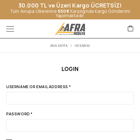
30.000 TL ve Üzeri Kargo ÜCRETSİZ!
Tüm Avrupa Ülkelerine
650€
Karşılığında Kargo Gönderimi
Yapılmaktadır.
ANA SAYFA
HESABIM
LOGIN
USERNAME OR EMAIL ADDRESS
*
PASSWORD
*