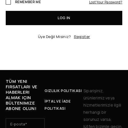
REMEMBER ME
Lost Your Password?
LOG IN
Üye Değil Misiniz?
Register
TÜM YENI
FIRSATLARI VE
Siparişiniz,
GIZLILIK POLITIKASI
HABERLERI
ALMAK IÇIN
ürünlerimiz veya
İPTAL VE İADE
BÜLTENIMIZE
hizmetlerimizle ilgili
ABONE OLUN!
POLITIKASI
herhangi bir
sorunuz varsa,
lütfen bizimle geçin.