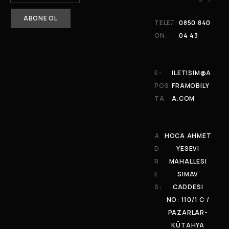
TELEF
0850 840
ON:
04 43
E-
ILETISIM@A
POS
FRAMOBILY
TA:
A.COM
A
HOCA AHMET
D
YESEVI
R
MAHALLESI
E
SIMAV
S:
CADDESI
NO: 110/1 C /
PAZARLAR-
KÜTAHYA