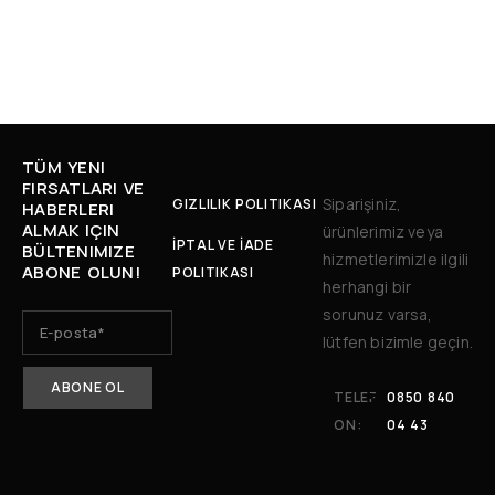
TÜM YENI
FIRSATLARI VE
Siparişiniz,
GIZLILIK POLITIKASI
HABERLERI
ALMAK IÇIN
ürünlerimiz veya
İPTAL VE İADE
BÜLTENIMIZE
hizmetlerimizle ilgili
ABONE OLUN!
POLITIKASI
herhangi bir
sorunuz varsa,
lütfen bizimle geçin.
TELEF
0850 840
ON:
04 43