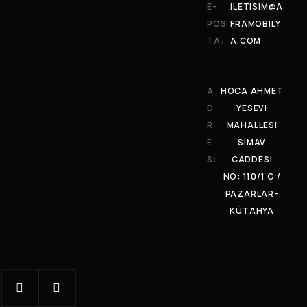
E-
ILETISIM@A
POS
FRAMOBILY
TA:
A.COM
A
HOCA AHMET
D
YESEVI
R
MAHALLESI
E
SIMAV
S:
CADDESI
NO: 110/1 C /
PAZARLAR-
KÜTAHYA