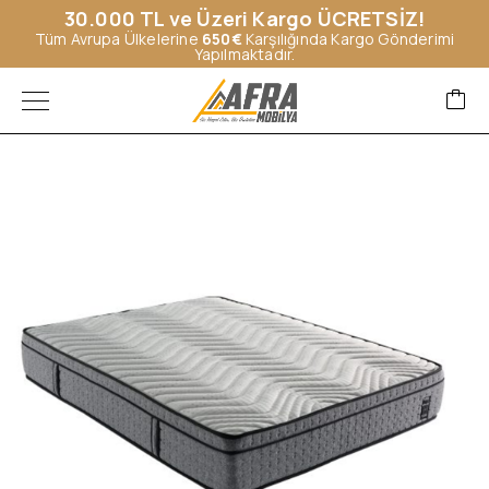
30.000 TL ve Üzeri Kargo ÜCRETSİZ!
Tüm Avrupa Ülkelerine
650€
Karşılığında Kargo Gönderimi
Yapılmaktadır.