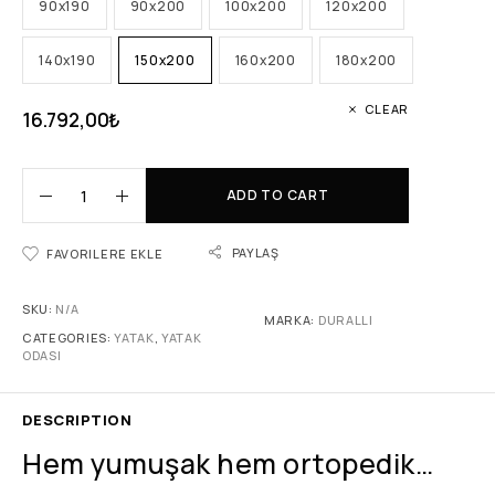
90x190
90x200
100x200
120x200
140x190
150x200
160x200
180x200
CLEAR
16.792,00
₺
ADD TO CART
PAYLAŞ
FAVORILERE EKLE
SKU:
N/A
MARKA:
DURALLI
CATEGORIES:
YATAK
,
YATAK
ODASI
DESCRIPTION
Hem yumuşak hem ortopedik…