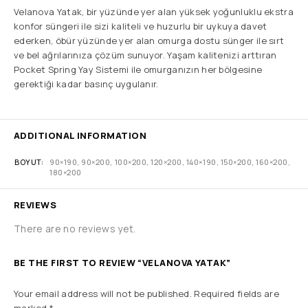
Velanova Yatak, bir yüzünde yer alan yüksek yoğunluklu ekstra
konfor süngeri ile sizi kaliteli ve huzurlu bir uykuya davet
ederken, öbür yüzünde yer alan omurga dostu sünger ile sırt
ve bel ağrılarınıza çözüm sunuyor. Yaşam kalitenizi arttıran
Pocket Spring Yay Sistemi ile omurganızın her bölgesine
gerektiği kadar basınç uygulanır.
ADDITIONAL INFORMATION
BOYUT
90×190, 90×200, 100×200, 120×200, 140×190, 150×200, 160×200,
180×200
REVIEWS
There are no reviews yet.
BE THE FIRST TO REVIEW “VELANOVA YATAK”
Your email address will not be published.
Required fields are