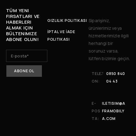
TÜM YENI
FIRSATLARI VE
Siparişiniz,
GIZLILIK POLITIKASI
HABERLERI
ALMAK IÇIN
ürünlerimiz veya
İPTAL VE İADE
BÜLTENIMIZE
hizmetlerimizle ilgili
ABONE OLUN!
POLITIKASI
herhangi bir
sorunuz varsa,
lütfen bizimle geçin.
TELEF
0850 840
ON:
04 43
E-
ILETISIM@A
POS
FRAMOBILY
TA:
A.COM