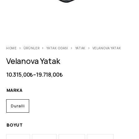
HOME
ÜRÜNLER
YATAK ODASI
YATAK
VELANOVA YATAK
Velanova Yatak
10.315,00
₺
–
19.718,00
₺
MARKA
Duralli
BOYUT