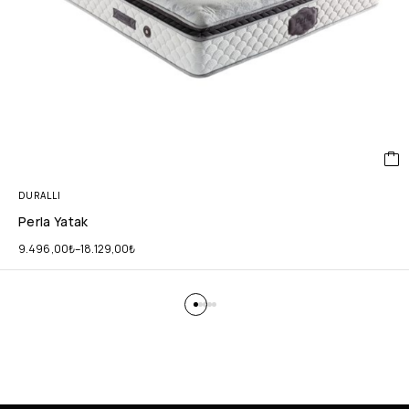
DURALLI
Perla Yatak
9.496,00
₺
–
18.129,00
₺