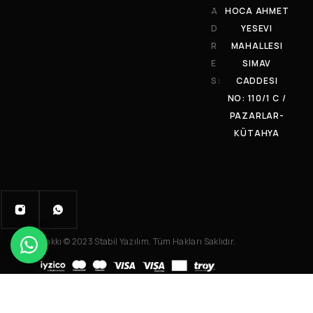
A
HOCA AHMET
D
YESEVI
R
MAHALLESI
E
SIMAV
S:
CADDESI
NO: 110/1 C /
PAZARLAR-
KÜTAHYA
Telif Hakkı © 2023 Stabil Yazılım. Tüm Hakları Saklıdır.