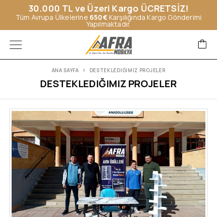
30.000 TL ve Üzeri Kargo ÜCRETSİZ!
Tüm Avrupa Ülkelerine
650€
Karşılığında Kargo Gönderimi
Yapılmaktadır.
ANA SAYFA
DESTEKLEDIĞIMIZ PROJELER
DESTEKLEDIĞIMIZ PROJELER