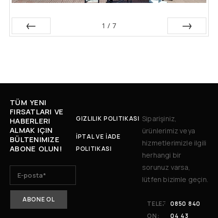
1
/
7
Önceki
Sonraki
TÜM YENI
FIRSATLARI VE
Siparişiniz,
GIZLILIK POLITIKASI
HABERLERI
ALMAK IÇIN
ürünlerimiz veya
İPTAL VE İADE
BÜLTENIMIZE
hizmetlerimizle ilgili
ABONE OLUN!
POLITIKASI
herhangi bir
sorunuz varsa,
lütfen bizimle geçin.
TELEF
0850 840
ON:
04 43