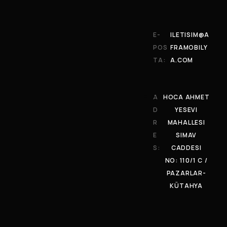
E-
ILETISIM@A
POS
FRAMOBILY
TA:
A.COM
A
HOCA AHMET
D
YESEVI
R
MAHALLESI
E
SIMAV
S:
CADDESI
NO: 110/1 C /
PAZARLAR-
KÜTAHYA