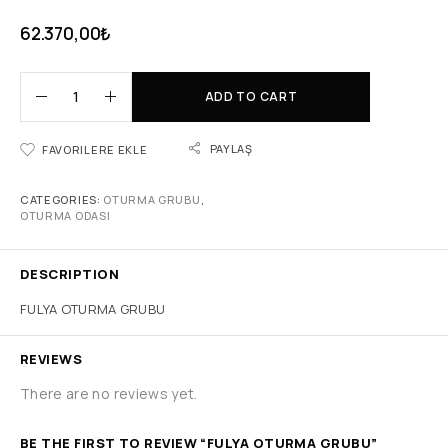
62.370,00
₺
ADD TO CART
PAYLAŞ
FAVORILERE EKLE
CATEGORIES:
OTURMA GRUBU
,
OTURMA ODASI
DESCRIPTION
FULYA OTURMA GRUBU
REVIEWS
There are no reviews yet.
BE THE FIRST TO REVIEW “FULYA OTURMA GRUBU”