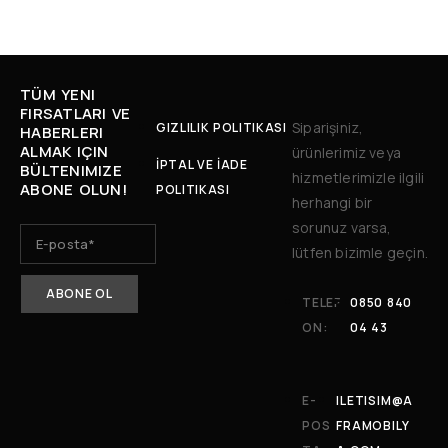
TÜM YENI
FIRSATLARI VE
Siparişiniz,
GIZLILIK POLITIKASI
HABERLERI
ALMAK IÇIN
ürünlerimiz veya
İPTAL VE İADE
BÜLTENIMIZE
hizmetlerimizle ilgili
ABONE OLUN!
POLITIKASI
herhangi bir
sorunuz varsa,
lütfen bizimle geçin.
TELEF
0850 840
ON:
04 43
E-
ILETISIM@A
POS
FRAMOBILY