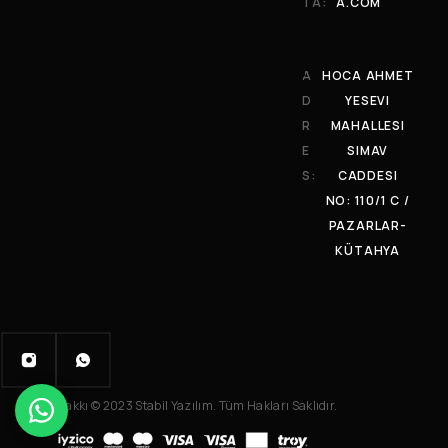
TA:
A.COM
A
HOCA AHMET
D
YESEVI
R
MAHALLESI
E
SIMAV
S:
CADDESI
NO: 110/1 C /
PAZARLAR-
KÜTAHYA
Telif Hakkı © 2023 Stabil Yazılım. Tüm Hakları Saklıdır.