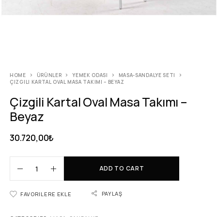
HOME
ÜRÜNLER
YEMEK ODASI
MASA-SANDALYE SETI
ÇIZGILI KARTAL OVAL MASA TAKIMI – BEYAZ
Çizgili Kartal Oval Masa Takımı –
Beyaz
30.720,00
₺
ADD TO CART
PAYLAŞ
FAVORILERE EKLE