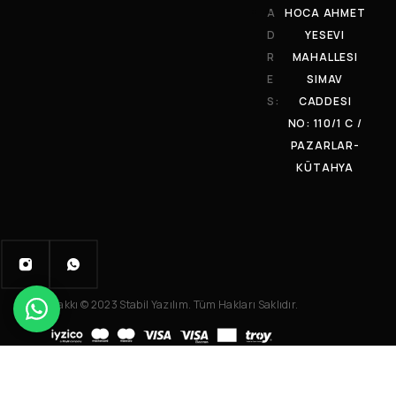
A
HOCA AHMET
D
YESEVI
R
MAHALLESI
E
SIMAV
S:
CADDESI
NO: 110/1 C /
PAZARLAR-
KÜTAHYA
Telif Hakkı © 2023 Stabil Yazılım. Tüm Hakları Saklıdır.