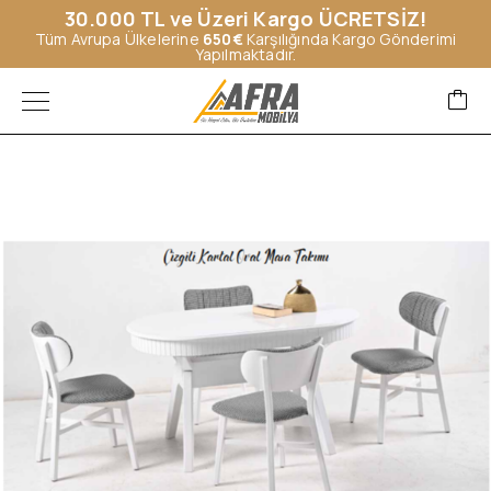
30.000 TL ve Üzeri Kargo ÜCRETSİZ!
Tüm Avrupa Ülkelerine
650€
Karşılığında Kargo Gönderimi
Yapılmaktadır.