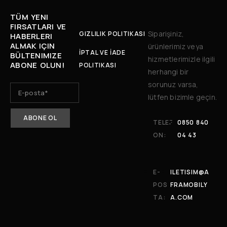
TÜM YENI
FIRSATLARI VE
Siparişiniz,
GIZLILIK POLITIKASI
HABERLERI
ALMAK IÇIN
ürünlerimiz veya
İPTAL VE İADE
BÜLTENIMIZE
hizmetlerimizle ilgili
ABONE OLUN!
POLITIKASI
herhangi bir
sorunuz varsa,
lütfen bizimle geçin.
TELEF
0850 840
ON:
04 43
E-
ILETISIM@A
POS
FRAMOBILY
TA:
A.COM