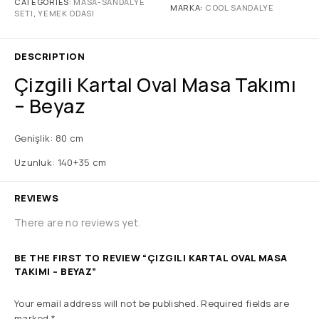
CATEGORIES:
MASA-SANDALYE
MARKA:
COOL SANDALYE
SETI
,
YEMEK ODASI
DESCRIPTION
Çizgili Kartal Oval Masa Takımı
– Beyaz
Genişlik: 80 cm
Uzunluk: 140+35 cm
REVIEWS
There are no reviews yet.
BE THE FIRST TO REVIEW “ÇIZGILI KARTAL OVAL MASA
TAKIMI – BEYAZ”
Your email address will not be published.
Required fields are
marked
*