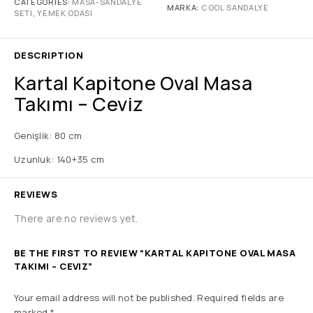
CATEGORIES:
MASA-SANDALYE
MARKA:
COOL SANDALYE
SETI
,
YEMEK ODASI
DESCRIPTION
Kartal Kapitone Oval Masa
Takımı – Ceviz
Genişlik: 80 cm
Uzunluk: 140+35 cm
REVIEWS
There are no reviews yet.
BE THE FIRST TO REVIEW “KARTAL KAPITONE OVAL MASA
TAKIMI – CEVIZ”
Your email address will not be published.
Required fields are
marked
*