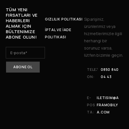
TÜM YENI
FIRSATLARI VE
Siparişiniz,
GIZLILIK POLITIKASI
HABERLERI
ALMAK IÇIN
ürünlerimiz veya
İPTAL VE İADE
BÜLTENIMIZE
hizmetlerimizle ilgili
ABONE OLUN!
POLITIKASI
herhangi bir
sorunuz varsa,
lütfen bizimle geçin.
TELEF
0850 840
ON:
04 43
E-
ILETISIM@A
POS
FRAMOBILY
TA:
A.COM