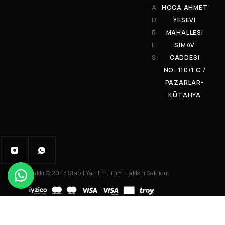
A
HOCA AHMET
D
YESEVI
R
MAHALLESI
E
SIMAV
S:
CADDESI
NO: 110/1 C /
PAZARLAR-
KÜTAHYA
Telif Hakkı © 2023 Stabil Yazılım. Tüm Hakları Saklıdır.