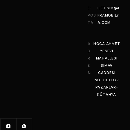
E-
ILETISIM@A
POS
FRAMOBILY
TA:
A.COM
A
HOCA AHMET
D
YESEVI
R
MAHALLESI
E
SIMAV
S:
CADDESI
NO: 110/1 C /
PAZARLAR-
KÜTAHYA