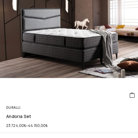
DURALLI
Andoria Set
23.724,00
₺
–
44.150,00
₺