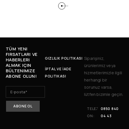
TÜM YENI
FIRSATLARI VE
Siparişiniz,
GIZLILIK POLITIKASI
HABERLERI
ALMAK IÇIN
ürünlerimiz veya
İPTAL VE İADE
BÜLTENIMIZE
hizmetlerimizle ilgili
ABONE OLUN!
POLITIKASI
herhangi bir
sorunuz varsa,
lütfen bizimle geçin.
TELEF
0850 840
ON:
04 43