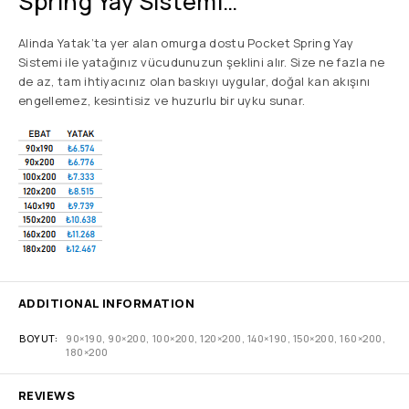
Spring Yay Sistemi…
Alinda Yatak’ta yer alan omurga dostu Pocket Spring Yay
Sistemi ile yatağınız vücudunuzun şeklini alır. Size ne fazla ne
de az, tam ihtiyacınız olan baskıyı uygular, doğal kan akışını
engellemez, kesintisiz ve huzurlu bir uyku sunar.
ADDITIONAL INFORMATION
BOYUT
90×190, 90×200, 100×200, 120×200, 140×190, 150×200, 160×200,
180×200
REVIEWS