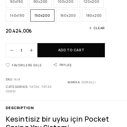
90x190
90x200
100x200
120x200
140x190
150x200
160x200
180x200
CLEAR
20.424,00
₺
ADD TO CART
PAYLAŞ
FAVORILERE EKLE
SKU:
N/A
MARKA:
DURALLI
CATEGORIES:
YATAK
,
YATAK
ODASI
DESCRIPTION
Kesintisiz bir uyku için Pocket