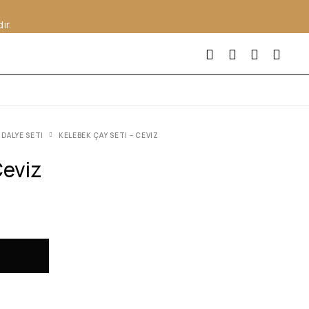
ır.
DALYE SETI
KELEBEK ÇAY SETI – CEVIZ
Ceviz