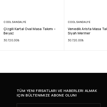
COOL SANDALYE
COOL SANDALYE
Çizgili Kartal Oval Masa Takımı –
Venedik Arista Masa Tak
Beyaz
Siyah Mermer
30.720,00
₺
30.720,00
₺
TÜM YENI FIRSATLARI VE HABERLERI ALMAK
IÇIN BÜLTENIMIZE ABONE OLUN!