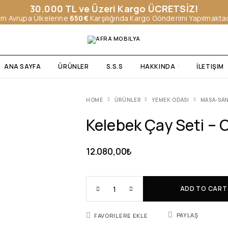
30.000 TL ve Üzeri Kargo ÜCRETSİZ!
m Avrupa Ülkelerine
650€
Karşılığında Kargo Gönderimi Yapılmaktad
ANA SAYFA
ÜRÜNLER
S.S.S
HAKKINDA
İLETIŞIM
HOME
ÜRÜNLER
YEMEK ODASI
MASA-SAN
Kelebek Çay Seti – 
12.080,00
₺
ADD TO CART
PAYLAŞ
FAVORILERE EKLE