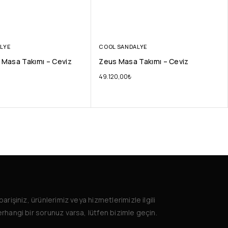
LYE
COOL SANDALYE
 Masa Takımı – Ceviz
Zeus Masa Takımı – Ceviz
49.120,00
₺
parişiniz, ürünlerimiz veya hizmetlerimizle ilgili
rhangi bir sorunuz varsa, lütfen bizimle geçin.