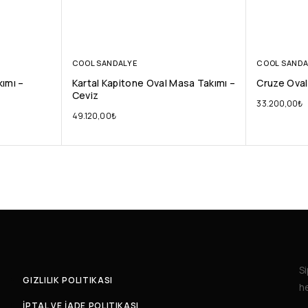
COOL SANDALYE
COOL SANDA
ımı –
Kartal Kapitone Oval Masa Takımı –
Cruze Oval
Ceviz
33.200,00
₺
49.120,00
₺
Si
GIZLILIK POLITIKASI
he
İPTAL VE İADE POLITIKASI