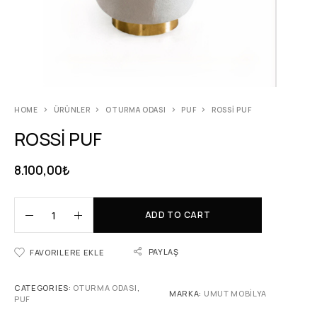
HOME
ÜRÜNLER
OTURMA ODASI
PUF
ROSSİ PUF
ROSSİ PUF
8.100,00
₺
ADD TO CART
PAYLAŞ
FAVORILERE EKLE
CATEGORIES:
OTURMA ODASI
,
MARKA:
UMUT MOBİLYA
PUF