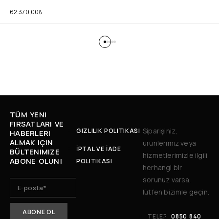
62.370,00
₺
TÜM YENI
FIRSATLARI VE
Siparişiniz,
GIZLILIK POLITIKASI
HABERLERI
ALMAK IÇIN
ürünlerimiz veya
İPTAL VE İADE
BÜLTENIMIZE
hizmetlerimizle ilgili
ABONE OLUN!
POLITIKASI
herhangi bir
sorunuz varsa,
lütfen bizimle geçin.
TELEF
0850 840