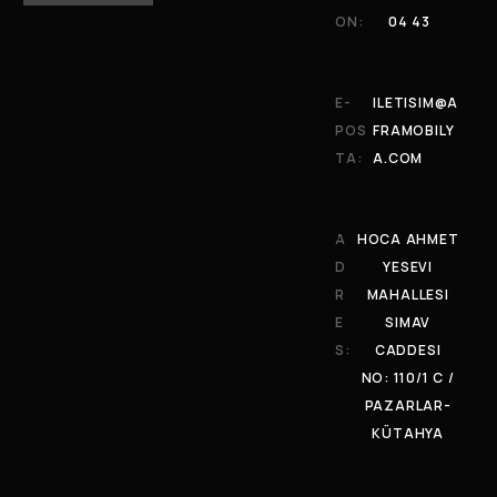
ON:
04 43
E-
ILETISIM@A
POS
FRAMOBILY
TA:
A.COM
A
HOCA AHMET
D
YESEVI
R
MAHALLESI
E
SIMAV
S:
CADDESI
NO: 110/1 C /
PAZARLAR-
KÜTAHYA