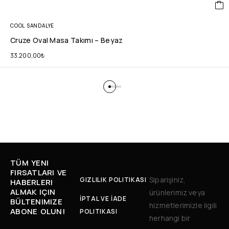
COOL SANDALYE
Cruze Oval Masa Takımı – Beyaz
33.200,00
₺
TÜM YENI
FIRSATLARI VE
Siparişiniz,
GIZLILIK POLITIKASI
HABERLERI
ALMAK IÇIN
ürünlerimiz veya
İPTAL VE İADE
BÜLTENIMIZE
hizmetlerimizle ilgili
ABONE OLUN!
POLITIKASI
herhangi bir