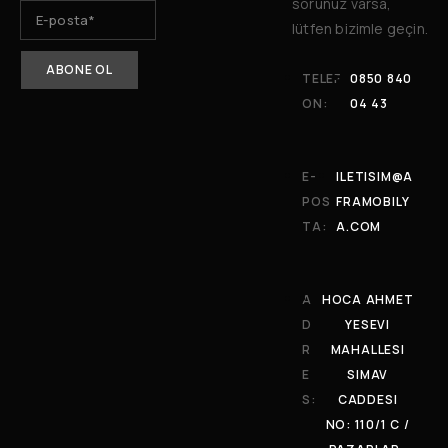
sorunuz varsa,
lütfen bizimle geçin.
TELEF
0850 840
ON:
04 43
E-
ILETISIM@A
POS
FRAMOBILY
TA:
A.COM
A
HOCA AHMET
D
YESEVI
R
MAHALLESI
E
SIMAV
S:
CADDESI
NO: 110/1 C /