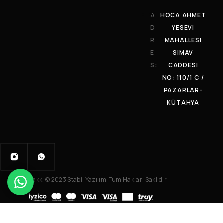
A
HOCA AHMET
D
YESEVI
R
MAHALLESI
E
SIMAV
S:
CADDESI
NO: 110/1 C /
PAZARLAR-
KÜTAHYA
Telif Hakkı © 2023 Stabil Yazılım. Tüm Hakları Saklıdır.