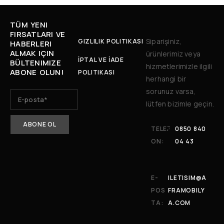
TÜM YENI
FIRSATLARI VE
Siparişiniz,
GIZLILIK POLITIKASI
HABERLERI
ALMAK IÇIN
ürünlerimiz veya
İPTAL VE İADE
BÜLTENIMIZE
hizmetlerimizle ilgili
ABONE OLUN!
POLITIKASI
herhangi bir
sorunuz varsa,
lütfen bizimle geçin.
TELEF
0850 840
ON:
04 43
E-
ILETISIM@A
POS
FRAMOBILY
TA:
A.COM