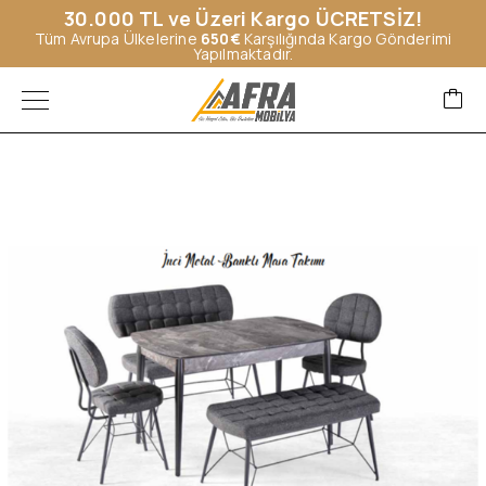
30.000 TL ve Üzeri Kargo ÜCRETSİZ!
Tüm Avrupa Ülkelerine
650€
Karşılığında Kargo Gönderimi
Yapılmaktadır.