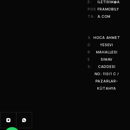
E-
ILETISIM@A
POS
FRAMOBILY
TA:
A.COM
A
HOCA AHMET
D
YESEVI
R
MAHALLESI
E
SIMAV
S:
CADDESI
NO: 110/1 C /
PAZARLAR-
KÜTAHYA