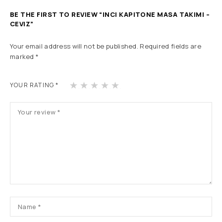
BE THE FIRST TO REVIEW “INCI KAPITONE MASA TAKIMI –
CEVIZ”
Your email address will not be published.
Required fields are
marked
*
1
2
3
4
5
YOUR RATING
*