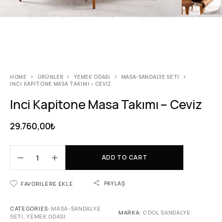
HOME
ÜRÜNLER
YEMEK ODASI
MASA-SANDALYE SETI
INCI KAPITONE MASA TAKIMI – CEVIZ
Inci Kapitone Masa Takımı – Ceviz
29.760,00
₺
ADD TO CART
PAYLAŞ
FAVORILERE EKLE
CATEGORIES:
MASA-SANDALYE
MARKA:
COOL SANDALYE
SETI
,
YEMEK ODASI