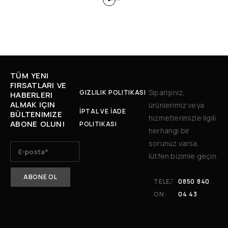
TÜM YENI
FIRSATLARI VE
Siparişiniz,
GIZLILIK POLITIKASI
HABERLERI
ALMAK IÇIN
ürünlerimiz veya
İPTAL VE İADE
BÜLTENIMIZE
hizmetlerimizle ilgili
ABONE OLUN!
POLITIKASI
herhangi bir
sorunuz varsa,
lütfen bizimle geçin.
TELEF
0850 840
ON:
04 43