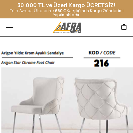
30.000 TL ve Üzeri Kargo ÜCRETSİZ!
Tüm Avrupa Ülkelerine
650€
Karşılığında Kargo Gönderimi
Yapılmaktadır.