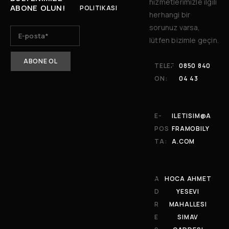
hizmetlerimizle ilgili
ABONE OLUN!
POLITIKASI
herhangi bir
sorunuz varsa,
lütfen bizimle geçin.
TELEF
0850 840
ON:
04 43
E-
ILETISIM@A
POS
FRAMOBILY
TA:
A.COM
A
HOCA AHMET
D
YESEVI
R
MAHALLESI
E
SIMAV