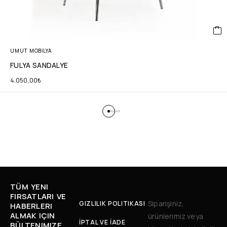
UMUT MOBİLYA
FULYA SANDALYE
4.050,00
₺
TÜM YENI
FIRSATLARI VE
Siparişiniz,
GIZLILIK POLITIKASI
HABERLERI
ALMAK IÇIN
ürünlerimiz veya
İPTAL VE İADE
BÜLTENIMIZE