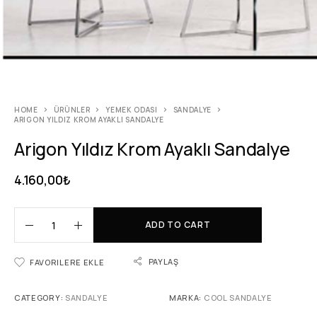
HOME
ÜRÜNLER
YEMEK ODASI
SANDALYE
ARIGON YILDIZ KROM AYAKLI SANDALYE
Arigon Yıldız Krom Ayaklı Sandalye
4.160,00
₺
ADD TO CART
PAYLAŞ
FAVORILERE EKLE
CATEGORY:
SANDALYE
MARKA:
COOL SANDALYE